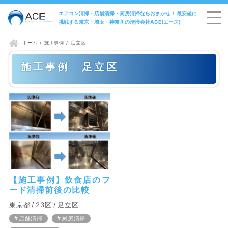
エアコン清掃・店舗清掃・厨房清掃ならおまかせ！ 最安値に
挑戦する東京・埼玉・神奈川の清掃会社ACE(エース)
施工事例
足立区
ホーム
施工事例 足立区
【施工事例】飲食店のフ
ード清掃前後の比較
東京都
23区
足立区
店舗清掃
厨房清掃