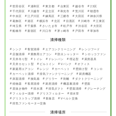
世田谷区
浦和区
東京都
台東区
越谷市
23区
千代田区
川越市
足立区
和光市
荒川区
朝霞市
中央区
江戸川区
練馬区
三郷市
大田区
神奈川県
葛飾区
港区
横浜市
北区
目黒区
川崎市
江東区
埼玉県
千葉県
さいたま市
松戸市
渋谷区
大宮区
船橋市
新宿区
川口市
茅ヶ崎市
戸田市
草加市
清掃種類
シンク
客室清掃
エアコンクリーニング
レンジフード
店舗清掃
業務用エアコン
防火シャッター
シロッコファン
天井吊り型
トイレ
ドレンパン
埋込型
厨房器具
天井カセット型
ビルトイン
Vバンク
オフィス
家庭用エアコン
レンジ
カーペット
壁掛け型
コンロ
カーペット清掃
排気ファンクリーニング
厨房機器
床面清掃
換気扇
グリラー
剥離
ダクトクリーニング
焼物器
客席清掃
厨房清掃
機器裏清掃
壁面
居抜き物件
排水溝
排気ダクト
壁面清掃
グレーチング
フィルター清掃
グリスフィルター
排水管
グリストラップ清掃
飲食店
Vベルト交換
排気ファンモーター交換
清掃場所