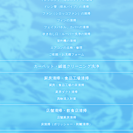
ドレン管（排水パイプ）の清掃
ファン（シロッコファン）の清掃
フィンの清掃
フェイスパネル、カバーの清掃
吹き出し口・ルーバー洗浄の清掃
室外機の清掃
エアコンの点検・修理
ご依頼・お見積フォーム
カーペット・絨毯クリーニング洗浄
厨房清掃・食品工場清掃
厨房・食品工場の床清掃
厨房ダクト清掃
異物混入対策
店舗清掃・飲食店清掃
店舗厨房清掃
床清掃（ポリッシャー・剥離清掃）