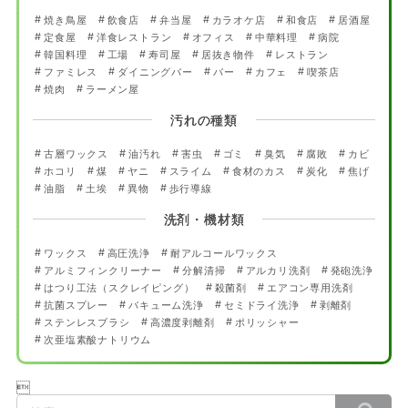
焼き鳥屋
飲食店
弁当屋
カラオケ店
和食店
居酒屋
定食屋
洋食レストラン
オフィス
中華料理
病院
韓国料理
工場
寿司屋
居抜き物件
レストラン
ファミレス
ダイニングバー
バー
カフェ
喫茶店
焼肉
ラーメン屋
汚れの種類
古層ワックス
油汚れ
害虫
ゴミ
臭気
腐敗
カビ
ホコリ
煤
ヤニ
スライム
食材のカス
炭化
焦げ
油脂
土埃
異物
歩行導線
洗剤・機材類
ワックス
高圧洗浄
耐アルコールワックス
アルミフィンクリーナー
分解清掃
アルカリ洗剤
発砲洗浄
はつり工法（スクレイピング）
殺菌剤
エアコン専用洗剤
抗菌スプレー
バキューム洗浄
セミドライ洗浄
剥離剤
ステンレスブラシ
高濃度剥離剤
ポリッシャー
次亜塩素酸ナトリウム

検