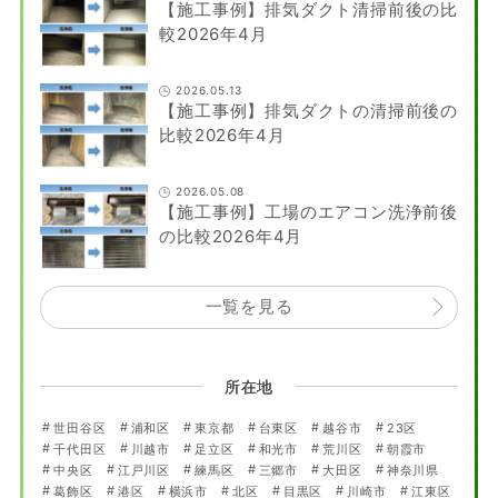
【施工事例】排気ダクト清掃前後の比
較2026年4月
2026.05.13
【施工事例】排気ダクトの清掃前後の
比較2026年4月
2026.05.08
【施工事例】工場のエアコン洗浄前後
の比較2026年4月
一覧を見る
所在地
世田谷区
浦和区
東京都
台東区
越谷市
23区
千代田区
川越市
足立区
和光市
荒川区
朝霞市
中央区
江戸川区
練馬区
三郷市
大田区
神奈川県
葛飾区
港区
横浜市
北区
目黒区
川崎市
江東区