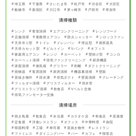
埼玉県
千葉県
さいたま市
松戸市
渋谷区
大宮区
船橋市
新宿区
川口市
茅ヶ崎市
戸田市
草加市
清掃種類
シンク
客室清掃
エアコンクリーニング
レンジフード
店舗清掃
業務用エアコン
防火シャッター
シロッコファン
天井吊り型
トイレ
ドレンパン
埋込型
厨房器具
天井カセット型
ビルトイン
Vバンク
オフィス
家庭用エアコン
レンジ
カーペット
壁掛け型
コンロ
カーペット清掃
排気ファンクリーニング
厨房機器
床面清掃
換気扇
グリラー
剥離
ダクトクリーニング
焼物器
客席清掃
厨房清掃
機器裏清掃
壁面
居抜き物件
排水溝
排気ダクト
壁面清掃
グレーチング
フィルター清掃
グリスフィルター
排水管
グリストラップ清掃
飲食店
Vベルト交換
排気ファンモーター交換
清掃場所
焼き鳥屋
飲食店
弁当屋
カラオケ店
和食店
居酒屋
定食屋
洋食レストラン
オフィス
中華料理
病院
韓国料理
工場
寿司屋
居抜き物件
レストラン
ファミレス
ダイニングバー
バー
カフェ
喫茶店