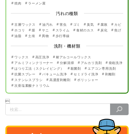
焼肉
ラーメン屋
汚れの種類
古層ワックス
油汚れ
害虫
ゴミ
臭気
腐敗
カビ
ホコリ
煤
ヤニ
スライム
食材のカス
炭化
焦げ
油脂
土埃
異物
歩行導線
洗剤・機材類
ワックス
高圧洗浄
耐アルコールワックス
アルミフィンクリーナー
分解清掃
アルカリ洗剤
発砲洗浄
はつり工法（スクレイピング）
殺菌剤
エアコン専用洗剤
抗菌スプレー
バキューム洗浄
セミドライ洗浄
剥離剤
ステンレスブラシ
高濃度剥離剤
ポリッシャー
次亜塩素酸ナトリウム

検
索