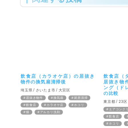
飲食店（カラオケ店）の居抜き
飲食店（
物件の換気扇清掃後
居抜き物
ング（ド
埼玉県
さいたま市
大宮区
の比較
居抜き物件
換気扇
厨房清掃
東京都
23区
飲食店
カラオケ店
ホコリ
エアコンク
煤
アルカリ洗剤
飲食店
ホコリ