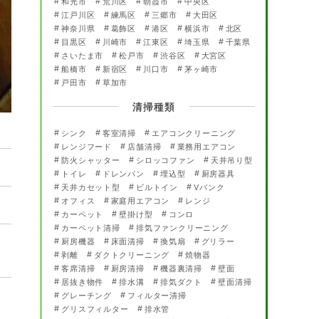
和光市
荒川区
朝霞市
中央区
江戸川区
練馬区
三郷市
大田区
神奈川県
葛飾区
港区
横浜市
北区
目黒区
川崎市
江東区
埼玉県
千葉県
さいたま市
松戸市
渋谷区
大宮区
船橋市
新宿区
川口市
茅ヶ崎市
戸田市
草加市
清掃種類
シンク
客室清掃
エアコンクリーニング
レンジフード
店舗清掃
業務用エアコン
防火シャッター
シロッコファン
天井吊り型
トイレ
ドレンパン
埋込型
厨房器具
天井カセット型
ビルトイン
Vバンク
オフィス
家庭用エアコン
レンジ
カーペット
壁掛け型
コンロ
カーペット清掃
排気ファンクリーニング
。
厨房機器
床面清掃
換気扇
グリラー
剥離
ダクトクリーニング
焼物器
客席清掃
厨房清掃
機器裏清掃
壁面
居抜き物件
排水溝
排気ダクト
壁面清掃
グレーチング
フィルター清掃
グリスフィルター
排水管