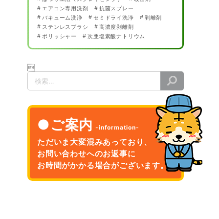
エアコン専用洗剤
抗菌スプレー
バキューム洗浄
セミドライ洗浄
剥離剤
ステンレスブラシ
高濃度剥離剤
ポリッシャー
次亜塩素酸ナトリウム

検
索
ご案内
ただいま大変混みあっており、
お問い合わせへのお返事に
お時間がかかる場合がございます。