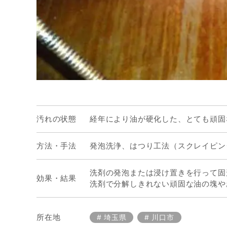
汚れの状態
経年により油が硬化した、とても頑固
方法・手法
発泡洗浄、はつり工法（スクレイピン
洗剤の発泡または浸け置きを行って固
効果・結果
洗剤で分解しきれない頑固な油の塊や
所在地
埼玉県
川口市