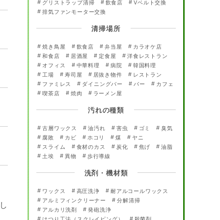
グリストラップ清掃
飲食店
Vベルト交換
排気ファンモーター交換
清掃場所
焼き鳥屋
飲食店
弁当屋
カラオケ店
和食店
居酒屋
定食屋
洋食レストラン
オフィス
中華料理
病院
韓国料理
工場
寿司屋
居抜き物件
レストラン
ファミレス
ダイニングバー
バー
カフェ
喫茶店
焼肉
ラーメン屋
汚れの種類
古層ワックス
油汚れ
害虫
ゴミ
臭気
腐敗
カビ
ホコリ
煤
ヤニ
スライム
食材のカス
炭化
焦げ
油脂
土埃
異物
歩行導線
洗剤・機材類
ワックス
高圧洗浄
耐アルコールワックス
アルミフィンクリーナー
分解清掃
し
アルカリ洗剤
発砲洗浄
はつり工法（スクレイピング）
殺菌剤