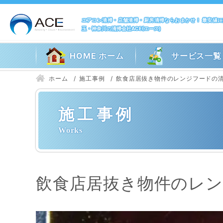
エアコン清掃・店舗清掃・厨房清掃ならおまかせ！ 最安値
玉・神奈川の清掃会社ACE(エース)
HOME ホーム
サービス一覧
ホーム
施工事例
飲食店居抜き物件のレンジフードの
施工事例
飲食店居抜き物件のレ