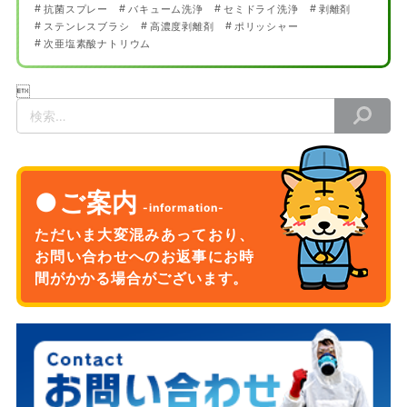
抗菌スプレー
バキューム洗浄
セミドライ洗浄
剥離剤
ステンレスブラシ
高濃度剥離剤
ポリッシャー
次亜塩素酸ナトリウム

検
索
ご案内
ただいま大変混みあっており、
お問い合わせへのお返事に
お時
間がかかる場合がございます。