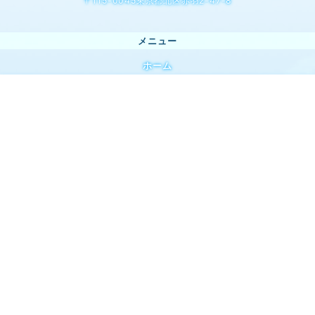
〒115-0045東京都北区赤羽2-47-8
ホーム
会社案内 / 概要
ACEの清掃メニュー
ACEの安さの理由
ACEの清掃施工実績・事例
安全＆エコ
Twitter割引キャンペーン
よくある質問
ご依頼・お見積フォーム