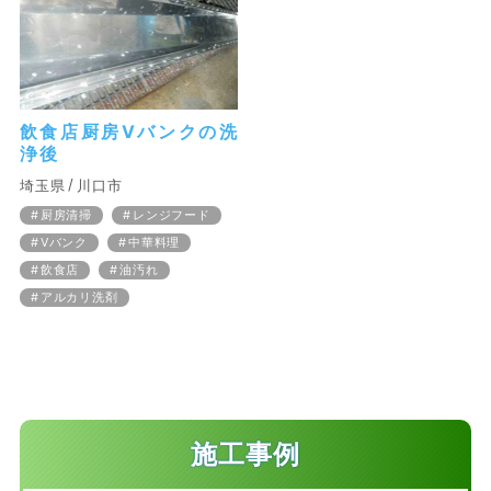
飲食店厨房Vバンクの洗
浄後
埼玉県
川口市
厨房清掃
レンジフード
Vバンク
中華料理
飲食店
油汚れ
アルカリ洗剤
施工事例