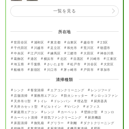
一覧を見る
所在地
世田谷区
浦和区
東京都
台東区
越谷市
23区
千代田区
川越市
足立区
和光市
荒川区
朝霞市
中央区
江戸川区
練馬区
三郷市
大田区
神奈川県
葛飾区
港区
横浜市
北区
目黒区
川崎市
江東区
埼玉県
千葉県
さいたま市
松戸市
渋谷区
大宮区
船橋市
新宿区
川口市
茅ヶ崎市
戸田市
草加市
清掃種類
シンク
客室清掃
エアコンクリーニング
レンジフード
店舗清掃
業務用エアコン
防火シャッター
シロッコファン
天井吊り型
トイレ
ドレンパン
埋込型
厨房器具
天井カセット型
ビルトイン
Vバンク
オフィス
家庭用エアコン
レンジ
カーペット
壁掛け型
コンロ
カーペット清掃
排気ファンクリーニング
厨房機器
床面清掃
換気扇
グリラー
剥離
ダクトクリーニング
焼物器
客席清掃
厨房清掃
機器裏清掃
壁面