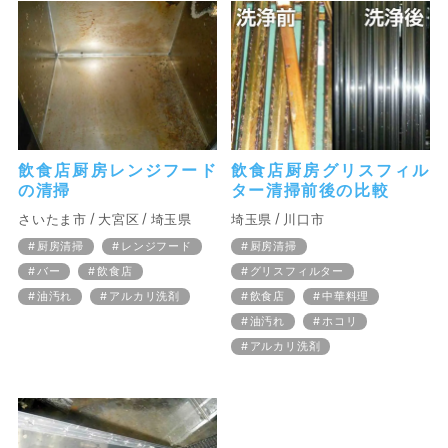
飲食店厨房レンジフード
飲食店厨房グリスフィル
の清掃
ター清掃前後の比較
さいたま市
大宮区
埼玉県
埼玉県
川口市
厨房清掃
レンジフード
厨房清掃
バー
飲食店
グリスフィルター
油汚れ
アルカリ洗剤
飲食店
中華料理
油汚れ
ホコリ
アルカリ洗剤