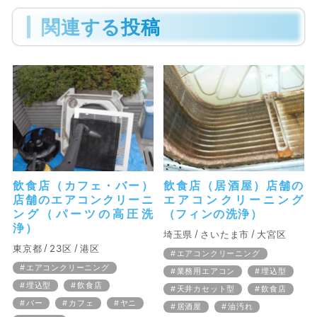
関連する投稿
飲食店（カフェ・バー）
飲食店（居酒屋）店舗の
店舗のエアコンクリーニ
エアコンクリーニング
ング（パーツの高圧洗
（フィンの洗浄）
浄）
埼玉県
さいたま市
大宮区
東京都
23区
港区
エアコンクリーニング
エアコンクリーニング
業務用エアコン
埋込型
埋込型
飲食店
天井カセット型
飲食店
バー
カフェ
ヤニ
居酒屋
油汚れ