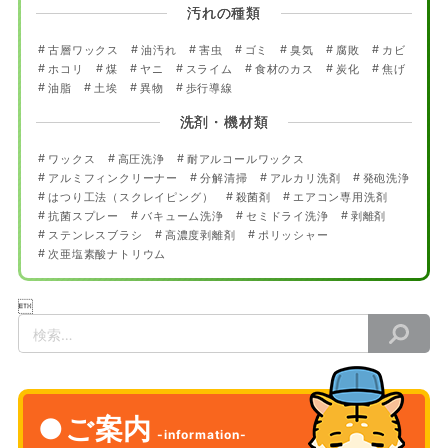
汚れの種類
古層ワックス
油汚れ
害虫
ゴミ
臭気
腐敗
カビ
ホコリ
煤
ヤニ
スライム
食材のカス
炭化
焦げ
油脂
土埃
異物
歩行導線
洗剤・機材類
ワックス
高圧洗浄
耐アルコールワックス
アルミフィンクリーナー
分解清掃
アルカリ洗剤
発砲洗浄
はつり工法（スクレイピング）
殺菌剤
エアコン専用洗剤
抗菌スプレー
バキューム洗浄
セミドライ洗浄
剥離剤
ステンレスブラシ
高濃度剥離剤
ポリッシャー
次亜塩素酸ナトリウム

検
索
ご案内