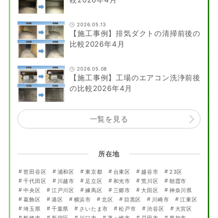
2026.05.13
【施工事例】排気ダクトの清掃前後の
比較2026年4月
2026.05.08
【施工事例】工場のエアコン洗浄前後
の比較2026年4月
一覧を見る
所在地
世田谷区
浦和区
東京都
台東区
越谷市
23区
千代田区
川越市
足立区
和光市
荒川区
朝霞市
中央区
江戸川区
練馬区
三郷市
大田区
神奈川県
葛飾区
港区
横浜市
北区
目黒区
川崎市
江東区
埼玉県
千葉県
さいたま市
松戸市
渋谷区
大宮区