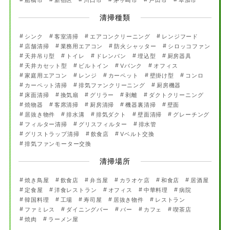
船橋市
新宿区
川口市
茅ヶ崎市
戸田市
草加市
清掃種類
シンク
客室清掃
エアコンクリーニング
レンジフード
店舗清掃
業務用エアコン
防火シャッター
シロッコファン
天井吊り型
トイレ
ドレンパン
埋込型
厨房器具
天井カセット型
ビルトイン
Vバンク
オフィス
家庭用エアコン
レンジ
カーペット
壁掛け型
コンロ
カーペット清掃
排気ファンクリーニング
厨房機器
床面清掃
換気扇
グリラー
剥離
ダクトクリーニング
焼物器
客席清掃
厨房清掃
機器裏清掃
壁面
居抜き物件
排水溝
排気ダクト
壁面清掃
グレーチング
フィルター清掃
グリスフィルター
排水管
グリストラップ清掃
飲食店
Vベルト交換
排気ファンモーター交換
清掃場所
焼き鳥屋
飲食店
弁当屋
カラオケ店
和食店
居酒屋
定食屋
洋食レストラン
オフィス
中華料理
病院
韓国料理
工場
寿司屋
居抜き物件
レストラン
ファミレス
ダイニングバー
バー
カフェ
喫茶店
焼肉
ラーメン屋