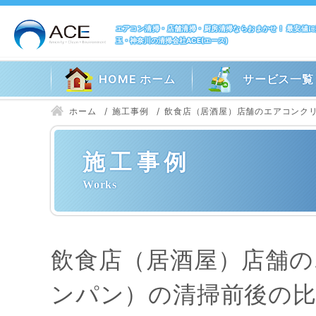
エアコン清掃・店舗清掃・厨房清掃ならおまかせ！ 最安値
玉・神奈川の清掃会社ACE(エース)
HOME ホーム
サービス一覧
ホーム
施工事例
飲食店（居酒屋）店舗のエアコンク
施工事例
飲食店（居酒屋）店舗
ンパン）の清掃前後の