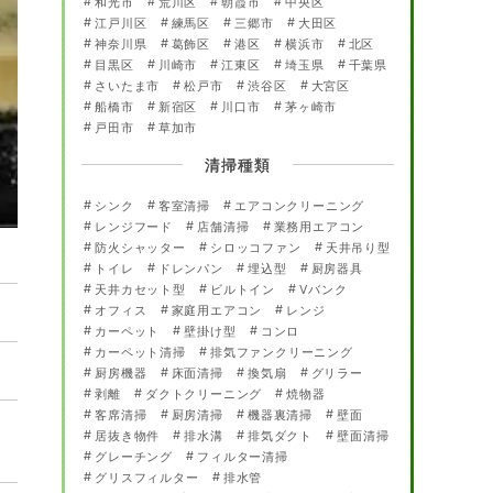
和光市
荒川区
朝霞市
中央区
江戸川区
練馬区
三郷市
大田区
神奈川県
葛飾区
港区
横浜市
北区
目黒区
川崎市
江東区
埼玉県
千葉県
さいたま市
松戸市
渋谷区
大宮区
船橋市
新宿区
川口市
茅ヶ崎市
戸田市
草加市
清掃種類
シンク
客室清掃
エアコンクリーニング
レンジフード
店舗清掃
業務用エアコン
防火シャッター
シロッコファン
天井吊り型
トイレ
ドレンパン
埋込型
厨房器具
天井カセット型
ビルトイン
Vバンク
オフィス
家庭用エアコン
レンジ
カーペット
壁掛け型
コンロ
カーペット清掃
排気ファンクリーニング
厨房機器
床面清掃
換気扇
グリラー
剥離
ダクトクリーニング
焼物器
客席清掃
厨房清掃
機器裏清掃
壁面
居抜き物件
排水溝
排気ダクト
壁面清掃
グレーチング
フィルター清掃
グリスフィルター
排水管