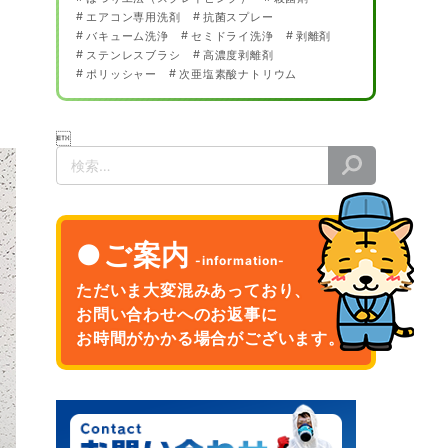
エアコン専用洗剤
抗菌スプレー
バキューム洗浄
セミドライ洗浄
剥離剤
ステンレスブラシ
高濃度剥離剤
ポリッシャー
次亜塩素酸ナトリウム

検
索
ご案内
ただいま大変混みあっており、
お問い合わせへのお返事に
お時間がかかる場合がございます。