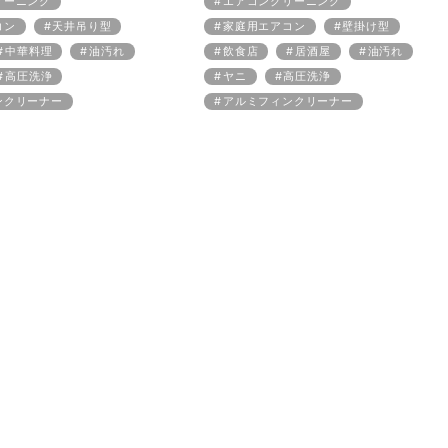
リーニング
エアコンクリーニング
コン
天井吊り型
家庭用エアコン
壁掛け型
中華料理
油汚れ
飲食店
居酒屋
油汚れ
高圧洗浄
ヤニ
高圧洗浄
ンクリーナー
アルミフィンクリーナー