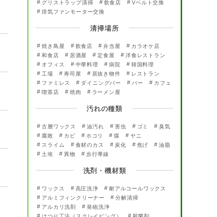
グリストラップ清掃
飲食店
Vベルト交換
排気ファンモーター交換
清掃場所
焼き鳥屋
飲食店
弁当屋
カラオケ店
和食店
居酒屋
定食屋
洋食レストラン
オフィス
中華料理
病院
韓国料理
工場
寿司屋
居抜き物件
レストラン
ファミレス
ダイニングバー
バー
カフェ
喫茶店
焼肉
ラーメン屋
汚れの種類
古層ワックス
油汚れ
害虫
ゴミ
臭気
腐敗
カビ
ホコリ
煤
ヤニ
スライム
食材のカス
炭化
焦げ
油脂
土埃
異物
歩行導線
洗剤・機材類
ワックス
高圧洗浄
耐アルコールワックス
アルミフィンクリーナー
分解清掃
アルカリ洗剤
発砲洗浄
はつり工法（スクレイピング）
殺菌剤