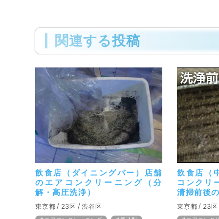
関連する投稿
飲食店（ダイニングバー）店舗
飲食店（
のエアコンクリーニング（分
コンクリ
解・高圧洗浄）
清掃前後
東京都
23区
渋谷区
東京都
23区