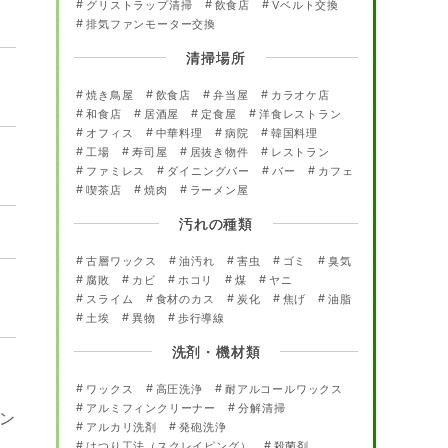
グリストラップ清掃
飲食店
Vベルト交換
排気ファンモーター交換
清掃場所
焼き鳥屋
飲食店
弁当屋
カラオケ店
和食店
居酒屋
定食屋
洋食レストラン
オフィス
中華料理
病院
韓国料理
工場
寿司屋
居抜き物件
レストラン
ファミレス
ダイニングバー
バー
カフェ
喫茶店
焼肉
ラーメン屋
汚れの種類
古層ワックス
油汚れ
害虫
ゴミ
臭気
腐敗
カビ
ホコリ
煤
ヤニ
スライム
食材のカス
炭化
焦げ
油脂
土埃
異物
歩行導線
洗剤・機材類
ワックス
高圧洗浄
耐アルコールワックス
アルミフィンクリーナー
分解清掃
ン
アルカリ洗剤
発砲洗浄
はつり工法（スクレイピング）
殺菌剤