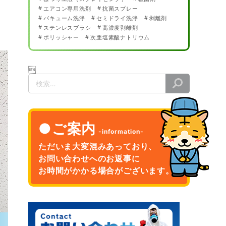
エアコン専用洗剤
抗菌スプレー
バキューム洗浄
セミドライ洗浄
剥離剤
ステンレスブラシ
高濃度剥離剤
ポリッシャー
次亜塩素酸ナトリウム

検
索
ご案内
ただいま大変混みあっており、
お問い合わせへのお返事に
お時間がかかる場合がございます。