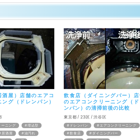
居酒屋）店舗のエアコ
飲食店（ダイニングバー）店
ニング（ドレンパン）
のエアコンクリーニング（ド
ンパン）の清掃前後の比較
市
東京都
23区
渋谷区
リーニング
埋込型
ドレンパン
エアコンクリーニング
居酒屋
油汚れ
飲食店
ダイニングバー