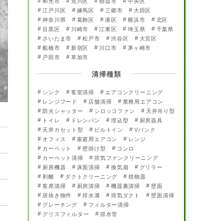
和光市
荒川区
朝霞市
中央区
江戸川区
練馬区
三郷市
大田区
神奈川県
葛飾区
港区
横浜市
北区
目黒区
川崎市
江東区
埼玉県
千葉県
さいたま市
松戸市
渋谷区
大宮区
船橋市
新宿区
川口市
茅ヶ崎市
戸田市
草加市
清掃種類
シンク
客室清掃
エアコンクリーニング
レンジフード
店舗清掃
業務用エアコン
防火シャッター
シロッコファン
天井吊り型
トイレ
ドレンパン
埋込型
厨房器具
天井カセット型
ビルトイン
Vバンク
オフィス
家庭用エアコン
レンジ
カーペット
壁掛け型
コンロ
カーペット清掃
排気ファンクリーニング
厨房機器
床面清掃
換気扇
グリラー
剥離
ダクトクリーニング
焼物器
客席清掃
厨房清掃
機器裏清掃
壁面
居抜き物件
排水溝
排気ダクト
壁面清掃
グレーチング
フィルター清掃
グリスフィルター
排水管