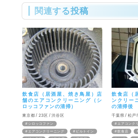
関連する投稿
飲食店（居酒屋、焼き鳥屋）店
飲食店（
舗のエアコンクリーニング（シ
ンクリー
ロッコファンの清掃）
の清掃後
東京都
23区
渋谷区
千葉県
松戸
シロッコファン
エアコンク
エアコンクリーニング
ビルトイン
飲食店