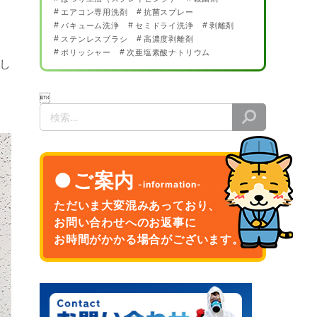
エアコン専用洗剤
抗菌スプレー
バキューム洗浄
セミドライ洗浄
剥離剤
ステンレスブラシ
高濃度剥離剤
ポリッシャー
次亜塩素酸ナトリウム
し

検
索
ご案内
ただいま大変混みあっており、
お問い合わせへのお返事に
お時間がかかる場合がございます。