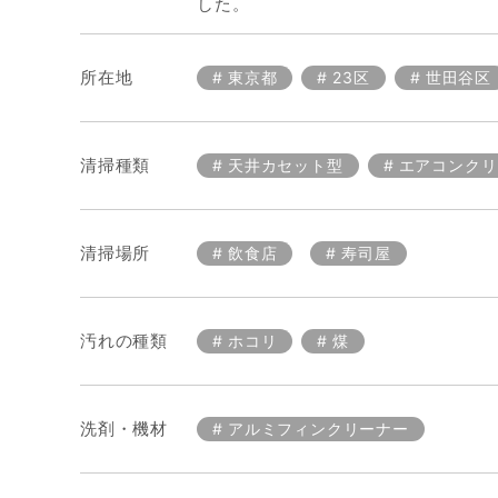
した。
所在地
東京都
23区
世田谷区
清掃種類
天井カセット型
エアコンクリ
清掃場所
飲食店
寿司屋
汚れの種類
ホコリ
煤
洗剤・機材
アルミフィンクリーナー