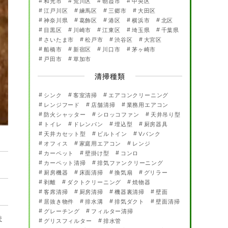
和光市
荒川区
朝霞市
中央区
江戸川区
練馬区
三郷市
大田区
神奈川県
葛飾区
港区
横浜市
北区
目黒区
川崎市
江東区
埼玉県
千葉県
さいたま市
松戸市
渋谷区
大宮区
船橋市
新宿区
川口市
茅ヶ崎市
戸田市
草加市
清掃種類
シンク
客室清掃
エアコンクリーニング
レンジフード
店舗清掃
業務用エアコン
防火シャッター
シロッコファン
天井吊り型
トイレ
ドレンパン
埋込型
厨房器具
天井カセット型
ビルトイン
Vバンク
オフィス
家庭用エアコン
レンジ
カーペット
壁掛け型
コンロ
カーペット清掃
排気ファンクリーニング
厨房機器
床面清掃
換気扇
グリラー
剥離
ダクトクリーニング
焼物器
客席清掃
厨房清掃
機器裏清掃
壁面
居抜き物件
排水溝
排気ダクト
壁面清掃
グレーチング
フィルター清掃
ま
グリスフィルター
排水管