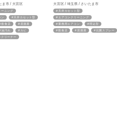
たま市
大宮区
大宮区
埼玉県
さいたま市
リーニング
天井カセット型
コン
天井カセット型
エアコンクリーニング
飲食店
居酒屋
業務用エアコン
埋込型
油汚れ
カビ
飲食店
居酒屋
抗菌スプレー
ンクリーナー