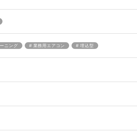
ーニング
業務用エアコン
埋込型