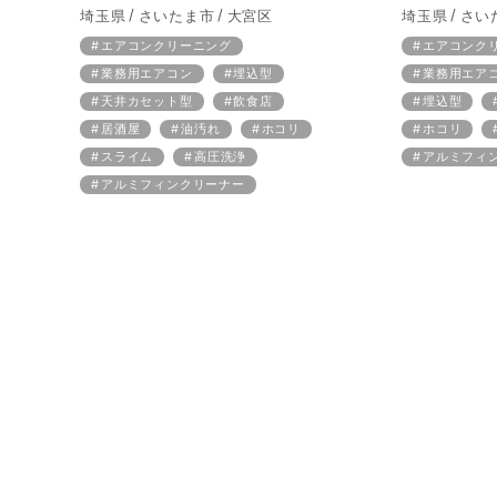
埼玉県
さいたま市
大宮区
埼玉県
さい
エアコンクリーニング
エアコンク
業務用エアコン
埋込型
業務用エア
天井カセット型
飲食店
埋込型
居酒屋
油汚れ
ホコリ
ホコリ
スライム
高圧洗浄
アルミフィ
アルミフィンクリーナー