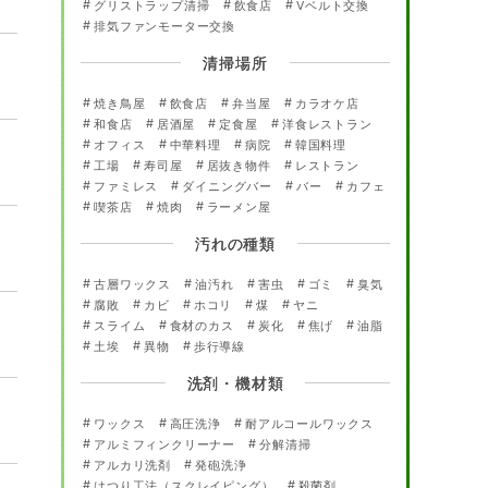
グリストラップ清掃
飲食店
Vベルト交換
排気ファンモーター交換
清掃場所
焼き鳥屋
飲食店
弁当屋
カラオケ店
和食店
居酒屋
定食屋
洋食レストラン
オフィス
中華料理
病院
韓国料理
工場
寿司屋
居抜き物件
レストラン
ファミレス
ダイニングバー
バー
カフェ
喫茶店
焼肉
ラーメン屋
汚れの種類
古層ワックス
油汚れ
害虫
ゴミ
臭気
腐敗
カビ
ホコリ
煤
ヤニ
スライム
食材のカス
炭化
焦げ
油脂
土埃
異物
歩行導線
洗剤・機材類
ワックス
高圧洗浄
耐アルコールワックス
アルミフィンクリーナー
分解清掃
アルカリ洗剤
発砲洗浄
はつり工法（スクレイピング）
殺菌剤