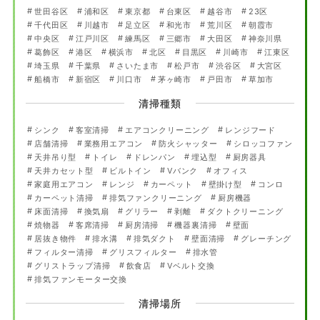
世田谷区
浦和区
東京都
台東区
越谷市
23区
千代田区
川越市
足立区
和光市
荒川区
朝霞市
中央区
江戸川区
練馬区
三郷市
大田区
神奈川県
葛飾区
港区
横浜市
北区
目黒区
川崎市
江東区
埼玉県
千葉県
さいたま市
松戸市
渋谷区
大宮区
船橋市
新宿区
川口市
茅ヶ崎市
戸田市
草加市
清掃種類
シンク
客室清掃
エアコンクリーニング
レンジフード
店舗清掃
業務用エアコン
防火シャッター
シロッコファン
天井吊り型
トイレ
ドレンパン
埋込型
厨房器具
天井カセット型
ビルトイン
Vバンク
オフィス
家庭用エアコン
レンジ
カーペット
壁掛け型
コンロ
カーペット清掃
排気ファンクリーニング
厨房機器
床面清掃
換気扇
グリラー
剥離
ダクトクリーニング
焼物器
客席清掃
厨房清掃
機器裏清掃
壁面
居抜き物件
排水溝
排気ダクト
壁面清掃
グレーチング
フィルター清掃
グリスフィルター
排水管
グリストラップ清掃
飲食店
Vベルト交換
排気ファンモーター交換
清掃場所