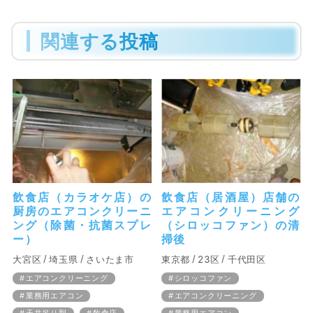
関連する投稿
飲食店（カラオケ店）の
飲食店（居酒屋）店舗の
厨房のエアコンクリーニ
エアコンクリーニング
ング（除菌・抗菌スプレ
（シロッコファン）の清
ー）
掃後
大宮区
埼玉県
さいたま市
東京都
23区
千代田区
エアコンクリーニング
シロッコファン
業務用エアコン
エアコンクリーニング