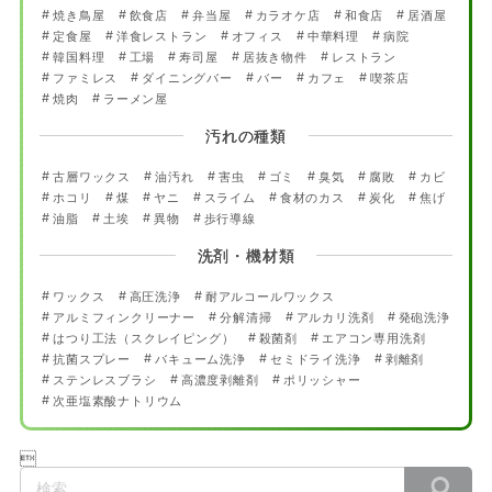
焼き鳥屋
飲食店
弁当屋
カラオケ店
和食店
居酒屋
定食屋
洋食レストラン
オフィス
中華料理
病院
韓国料理
工場
寿司屋
居抜き物件
レストラン
ファミレス
ダイニングバー
バー
カフェ
喫茶店
焼肉
ラーメン屋
汚れの種類
古層ワックス
油汚れ
害虫
ゴミ
臭気
腐敗
カビ
ホコリ
煤
ヤニ
スライム
食材のカス
炭化
焦げ
油脂
土埃
異物
歩行導線
洗剤・機材類
ワックス
高圧洗浄
耐アルコールワックス
アルミフィンクリーナー
分解清掃
アルカリ洗剤
発砲洗浄
はつり工法（スクレイピング）
殺菌剤
エアコン専用洗剤
抗菌スプレー
バキューム洗浄
セミドライ洗浄
剥離剤
ステンレスブラシ
高濃度剥離剤
ポリッシャー
次亜塩素酸ナトリウム

検
索