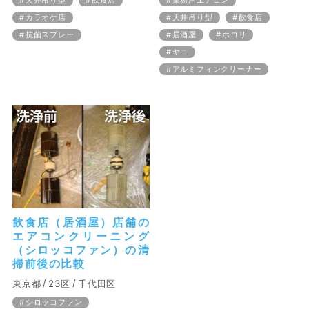
天井吊り型
飲食店
業務用エアコン
カラオケ店
天井吊り型
飲食店
抗菌スプレー
居酒屋
ホコリ
ヤニ
アルミフィンクリーナー
飲食店（居酒屋）店舗の
エアコンクリーニング
（シロッコファン）の清
掃前後の比較
東京都
23区
千代田区
シロッコファン