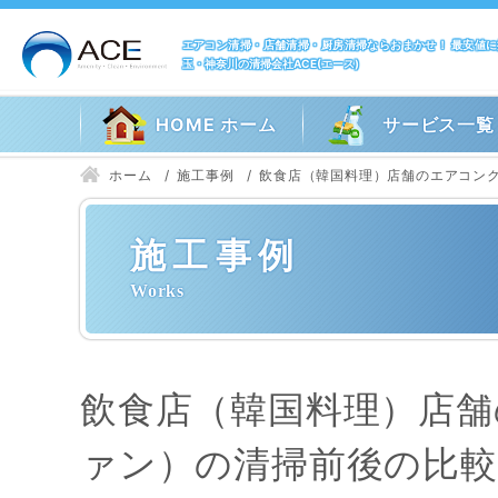
エアコン清掃・店舗清掃・厨房清掃ならおまかせ！ 最安値
玉・神奈川の清掃会社ACE(エース)
HOME ホーム
サービス一覧
ホーム
施工事例
飲食店（韓国料理）店舗のエアコン
施工事例
飲食店（韓国料理）店
ァン）の清掃前後の比較