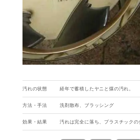
汚れの状態
経年で蓄積したヤニと煤の汚れ。
方法・手法
洗剤散布、ブラッシング
効果・結果
汚れは完全に落ち、プラスチックの