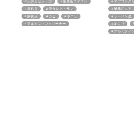
天井カセット型
業務用エアコン
エアコンク
埋込型
洋食レストラン
業務用エア
飲食店
カビ
ホコリ
ラーメン屋
アルミフィンクリーナー
ホコリ
アルミフィ