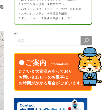
エアコン専用洗剤
抗菌スプレー
容
バキューム洗浄
セミドライ洗浄
剥離剤
ステンレスブラシ
高濃度剥離剤
ポリッシャー
次亜塩素酸ナトリウム

検
索
ご案内
ただいま大変混みあっており、
お問い合わせへのお返事に
お時間がかかる場合がございます。