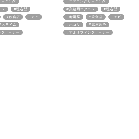
リーニング
エアコンクリーニング
コン
埋込型
業務用エアコン
埋込型
飲食店
カビ
寿司屋
飲食店
カビ
スライム
ホコリ
高圧洗浄
ンクリーナー
アルミフィンクリーナー