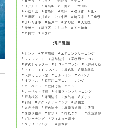
和光市
荒川区
朝霞市
中央区
江戸川区
練馬区
三郷市
大田区
神奈川県
葛飾区
港区
横浜市
北区
目黒区
川崎市
江東区
埼玉県
千葉県
さいたま市
松戸市
渋谷区
大宮区
船橋市
新宿区
川口市
茅ヶ崎市
戸田市
草加市
清掃種類
シンク
客室清掃
エアコンクリーニング
レンジフード
店舗清掃
業務用エアコン
防火シャッター
シロッコファン
天井吊り型
トイレ
ドレンパン
埋込型
厨房器具
天井カセット型
ビルトイン
Vバンク
オフィス
家庭用エアコン
レンジ
カーペット
壁掛け型
コンロ
カーペット清掃
排気ファンクリーニング
厨房機器
床面清掃
換気扇
グリラー
剥離
ダクトクリーニング
焼物器
客席清掃
厨房清掃
機器裏清掃
壁面
居抜き物件
排水溝
排気ダクト
壁面清掃
グレーチング
フィルター清掃
グリスフィルター
排水管