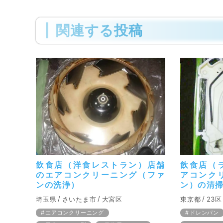
関連する投稿
飲食店（洋食レストラン）店舗
飲食店（
のエアコンクリーニング（ファ
アコンク
ンの洗浄）
ン）の清
埼玉県
さいたま市
大宮区
東京都
23区
エアコンクリーニング
ドレンパン