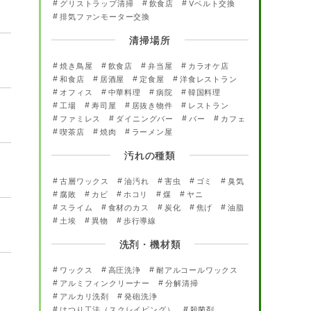
グリストラップ清掃
飲食店
Vベルト交換
排気ファンモーター交換
清掃場所
焼き鳥屋
飲食店
弁当屋
カラオケ店
和食店
居酒屋
定食屋
洋食レストラン
オフィス
中華料理
病院
韓国料理
工場
寿司屋
居抜き物件
レストラン
ファミレス
ダイニングバー
バー
カフェ
喫茶店
焼肉
ラーメン屋
汚れの種類
古層ワックス
油汚れ
害虫
ゴミ
臭気
腐敗
カビ
ホコリ
煤
ヤニ
スライム
食材のカス
炭化
焦げ
油脂
土埃
異物
歩行導線
洗剤・機材類
ワックス
高圧洗浄
耐アルコールワックス
アルミフィンクリーナー
分解清掃
アルカリ洗剤
発砲洗浄
はつり工法（スクレイピング）
殺菌剤