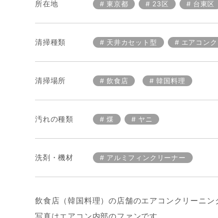
所在地
東京都
23区
台東区
清掃種類
天井カセット型
エアコンク
清掃場所
飲食店
韓国料理
汚れの種類
煤
ヤニ
洗剤・機材
アルミフィンクリーナー
飲食店（韓国料理）の店舗のエアコンクリーニン
写真はエアコン内部のファンです。