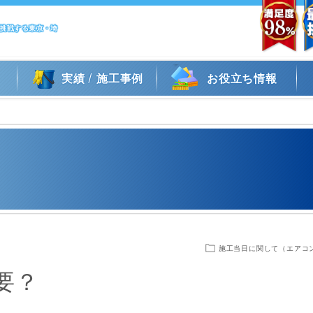
に挑戦する東京・埼
/
実績
施工事例
お役立ち情報
施工当日に関して（エアコ
要？