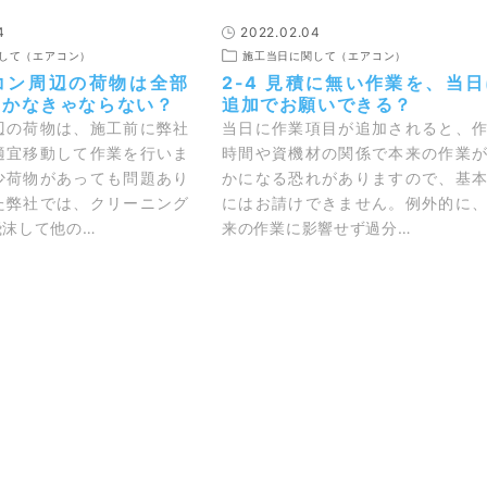
4
2022.02.04
して（エアコン）
施工当日に関して（エアコン）
アコン周辺の荷物は全部
2-4 見積に無い作業を、当日
おかなきゃならない？
追加でお願いできる？
辺の荷物は、施工前に弊社
当日に作業項目が追加されると、
適宜移動して作業を行いま
時間や資機材の関係で本来の作業
少荷物があっても問題あり
かになる恐れがありますので、基
た弊社では、クリーニング
にはお請けできません。例外的に
飛沫して他の…
来の作業に影響せず過分…