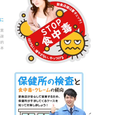
に
作業
が疎
本的
、本