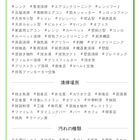
シンク
客室清掃
エアコンクリーニング
レンジフード
店舗清掃
業務用エアコン
防火シャッター
シロッコファン
天井吊り型
トイレ
ドレンパン
埋込型
厨房器具
天井カセット型
ビルトイン
Vバンク
オフィス
家庭用エアコン
レンジ
カーペット
壁掛け型
コンロ
カーペット清掃
排気ファンクリーニング
厨房機器
床面清掃
換気扇
グリラー
剥離
ダクトクリーニング
焼物器
客席清掃
厨房清掃
機器裏清掃
壁面
居抜き物件
排水溝
排気ダクト
壁面清掃
グレーチング
フィルター清掃
グリスフィルター
排水管
グリストラップ清掃
飲食店
Vベルト交換
排気ファンモーター交換
清掃場所
焼き鳥屋
飲食店
弁当屋
カラオケ店
和食店
居酒屋
定食屋
洋食レストラン
オフィス
中華料理
病院
韓国料理
工場
寿司屋
居抜き物件
レストラン
ファミレス
ダイニングバー
バー
カフェ
喫茶店
焼肉
ラーメン屋
汚れの種類
古層ワックス
油汚れ
害虫
ゴミ
臭気
腐敗
カビ