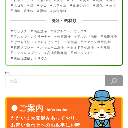
ホコリ
煤
ヤニ
スライム
食材のカス
炭化
焦げ
油脂
土埃
異物
歩行導線
洗剤・機材類
ワックス
高圧洗浄
耐アルコールワックス
アルミフィンクリーナー
分解清掃
アルカリ洗剤
発砲洗浄
はつり工法（スクレイピング）
殺菌剤
エアコン専用洗剤
抗菌スプレー
バキューム洗浄
セミドライ洗浄
剥離剤
ステンレスブラシ
高濃度剥離剤
ポリッシャー
次亜塩素酸ナトリウム

検
索
ご案内
ただいま大変混みあっており、
お問い合わせへのお返事に
お時