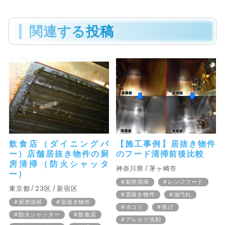
関連する投稿
飲食店（ダイニングバ
【施工事例】居抜き物件
ー）店舗居抜き物件の厨
のフード清掃前後比較
房清掃（防火シャッタ
神奈川県
茅ヶ崎市
ー）
厨房清掃
レンジフード
東京都
23区
新宿区
居抜き物件
油汚れ
厨房清掃
居抜き物件
ホコリ
焦げ
防火シャッター
飲食店
アルカリ洗剤