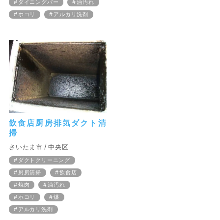
ダイニングバー
油汚れ
ホコリ
アルカリ洗剤
飲食店厨房排気ダクト清
掃
さいたま市
中央区
ダクトクリーニング
厨房清掃
飲食店
焼肉
油汚れ
ホコリ
煤
アルカリ洗剤