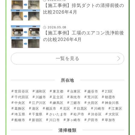
【施工事例】排気ダクトの清掃前後の
比較2026年4月
2026.05.08
【施工事例】工場のエアコン洗浄前後
の比較2026年4月
一覧を見る
所在地
世田谷区
浦和区
東京都
台東区
越谷市
23区
千代田区
川越市
足立区
和光市
荒川区
朝霞市
中央区
江戸川区
練馬区
三郷市
大田区
神奈川県
葛飾区
港区
横浜市
北区
目黒区
川崎市
江東区
埼玉県
千葉県
さいたま市
松戸市
渋谷区
大宮区
船橋市
新宿区
川口市
茅ヶ崎市
戸田市
草加市
清掃種類