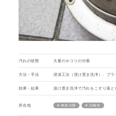
汚れの状態
大量のホコリの付着
方法・手法
浸漬工法（浸け置き洗浄）、ブラ
効果・結果
漬け置き洗浄で汚れをこすり落と
所在地
神奈川県
川崎市