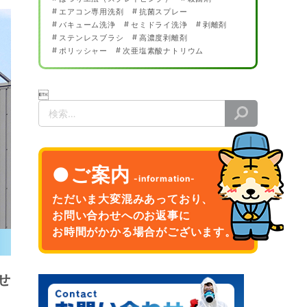
エアコン専用洗剤
抗菌スプレー
バキューム洗浄
セミドライ洗浄
剥離剤
ステンレスブラシ
高濃度剥離剤
ポリッシャー
次亜塩素酸ナトリウム

検
索
ご案内
ただいま大変混みあっており、
お問い合わせへのお返事に
お時間がかかる場合がございます。
せ