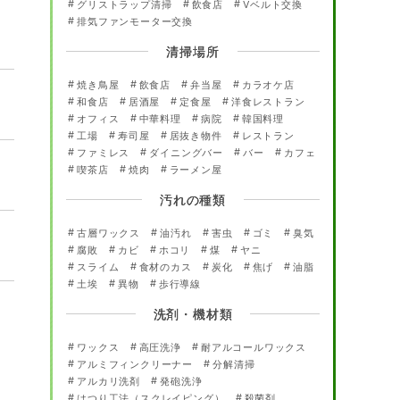
グリストラップ清掃
飲食店
Vベルト交換
排気ファンモーター交換
清掃場所
焼き鳥屋
飲食店
弁当屋
カラオケ店
和食店
居酒屋
定食屋
洋食レストラン
オフィス
中華料理
病院
韓国料理
工場
寿司屋
居抜き物件
レストラン
ファミレス
ダイニングバー
バー
カフェ
喫茶店
焼肉
ラーメン屋
汚れの種類
古層ワックス
油汚れ
害虫
ゴミ
臭気
腐敗
カビ
ホコリ
煤
ヤニ
スライム
食材のカス
炭化
焦げ
油脂
土埃
異物
歩行導線
洗剤・機材類
ワックス
高圧洗浄
耐アルコールワックス
アルミフィンクリーナー
分解清掃
アルカリ洗剤
発砲洗浄
はつり工法（スクレイピング）
殺菌剤