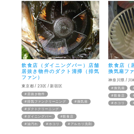
飲食店（ダイニングバー）店舗
飲食店（
居抜き物件のダクト清掃（排気
換気扇フ
ファン）
神奈川県
川
東京都
23区
新宿区
換気扇
居抜き物件
飲食店
排気ファンクリーニング
換気扇
ホコリ
ダクトクリーニング
ダイニングバー
飲食店
油汚れ
ホコリ
アルカリ洗剤