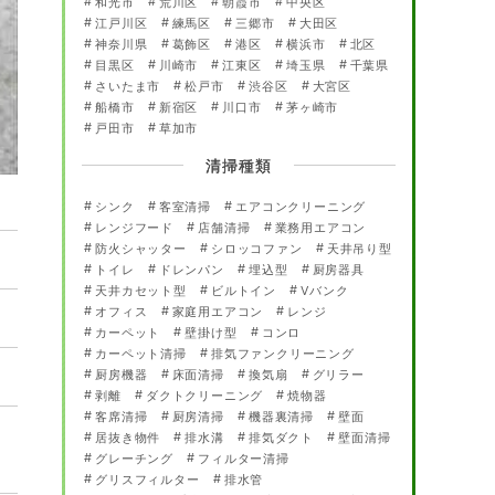
和光市
荒川区
朝霞市
中央区
江戸川区
練馬区
三郷市
大田区
神奈川県
葛飾区
港区
横浜市
北区
目黒区
川崎市
江東区
埼玉県
千葉県
さいたま市
松戸市
渋谷区
大宮区
船橋市
新宿区
川口市
茅ヶ崎市
戸田市
草加市
清掃種類
シンク
客室清掃
エアコンクリーニング
レンジフード
店舗清掃
業務用エアコン
防火シャッター
シロッコファン
天井吊り型
トイレ
ドレンパン
埋込型
厨房器具
天井カセット型
ビルトイン
Vバンク
オフィス
家庭用エアコン
レンジ
カーペット
壁掛け型
コンロ
カーペット清掃
排気ファンクリーニング
厨房機器
床面清掃
換気扇
グリラー
剥離
ダクトクリーニング
焼物器
客席清掃
厨房清掃
機器裏清掃
壁面
居抜き物件
排水溝
排気ダクト
壁面清掃
グレーチング
フィルター清掃
グリスフィルター
排水管