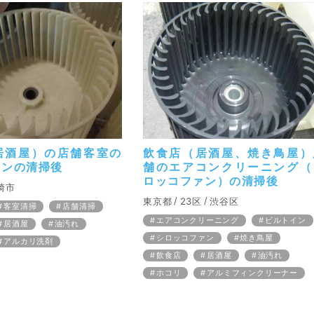
居酒屋）の店舗客室の
飲食店（居酒屋、焼き鳥屋）
ァンの清掃後
舗のエアコンクリーニング（
ロッコファン）の清掃後
崎市
東京都
23区
渋谷区
客室清掃
店舗清掃
エアコンクリーニング
ビルトイン
居酒屋
油汚れ
シロッコファン
焼き鳥屋
アルカリ洗剤
飲食店
居酒屋
油汚れ
ホコリ
アルミフィンクリーナー