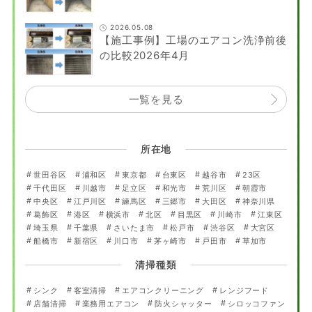
2026.05.08
【施工事例】工場のエアコン洗浄前後
の比較2026年4月
一覧を見る
所在地
世田谷区
浦和区
東京都
台東区
越谷市
23区
千代田区
川越市
足立区
和光市
荒川区
朝霞市
中央区
江戸川区
練馬区
三郷市
大田区
神奈川県
葛飾区
港区
横浜市
北区
目黒区
川崎市
江東区
埼玉県
千葉県
さいたま市
松戸市
渋谷区
大宮区
船橋市
新宿区
川口市
茅ヶ崎市
戸田市
草加市
清掃種類
シンク
客室清掃
エアコンクリーニング
レンジフード
店舗清掃
業務用エアコン
防火シャッター
シロッコファン