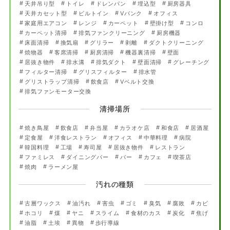
天井吊り型
トイレ
ドレンパン
埋込型
厨房器具
天井カセット型
ビルトイン
Vバンク
オフィス
家庭用エアコン
レンジ
カーペット
壁掛け型
コンロ
カーペット清掃
排気ファンクリーニング
厨房機器
床面清掃
換気扇
グリラー
剥離
ダクトクリーニング
焼物器
客席清掃
厨房清掃
機器裏清掃
壁面
居抜き物件
排水溝
排気ダクト
壁面清掃
グレーチング
フィルター清掃
グリスフィルター
排水管
グリストラップ清掃
飲食店
Vベルト交換
排気ファンモーター交換
清掃場所
焼き鳥屋
飲食店
弁当屋
カラオケ店
和食店
居酒屋
定食屋
洋食レストラン
オフィス
中華料理
病院
韓国料理
工場
寿司屋
居抜き物件
レストラン
ファミレス
ダイニングバー
バー
カフェ
喫茶店
焼肉
ラーメン屋
汚れの種類
古層ワックス
油汚れ
害虫
ゴミ
臭気
腐敗
カビ
ホコリ
煤
ヤニ
スライム
食材のカス
炭化
焦げ
油脂
土埃
異物
歩行導線