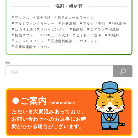
洗剤・機材類
ワックス
高圧洗浄
耐アルコールワックス
アルミフィンクリーナー
分解清掃
アルカリ洗剤
発砲洗浄
はつり工法（スクレイピング）
殺菌剤
エアコン専用洗剤
抗菌スプレー
バキューム洗浄
セミドライ洗浄
剥離剤
ステンレスブラシ
高濃度剥離剤
ポリッシャー
次亜塩素酸ナトリウム

検
索
ご案内
ただいま大変混みあっており、
お問い合わせへのお返事に
お時
間がかかる場合がございます。