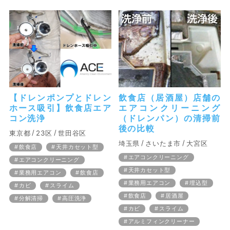
【ドレンポンプとドレン
飲食店（居酒屋）店舗の
ホース吸引】飲食店エア
エアコンクリーニング
コン洗浄
（ドレンパン）の清掃前
後の比較
東京都
23区
世田谷区
埼玉県
さいたま市
大宮区
飲食店
天井カセット型
エアコンクリーニング
エアコンクリーニング
天井カセット型
業務用エアコン
飲食店
業務用エアコン
埋込型
カビ
スライム
飲食店
居酒屋
分解清掃
高圧洗浄
カビ
スライム
アルミフィンクリーナー