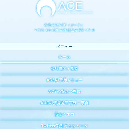
株式会社ACE（エース）
〒115-0045東京都北区赤羽2-47-8
ホーム
会社案内 / 概要
ACEの清掃メニュー
ACEの安さの理由
ACEの清掃施工実績・事例
安全＆エコ
Twitter割引キャンペーン