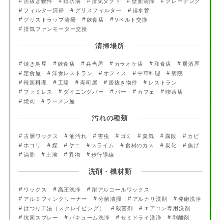
居抜き物件
排水溝
排気ダクト
壁面清掃
グレーチング
フィルター清掃
グリスフィルター
排水管
グリストラップ清掃
飲食店
Vベルト交換
排気ファンモーター交換
清掃場所
焼き鳥屋
飲食店
弁当屋
カラオケ店
和食店
居酒屋
定食屋
洋食レストラン
オフィス
中華料理
病院
韓国料理
工場
寿司屋
居抜き物件
レストラン
ファミレス
ダイニングバー
バー
カフェ
喫茶店
焼肉
ラーメン屋
汚れの種類
古層ワックス
油汚れ
害虫
ゴミ
臭気
腐敗
カビ
ホコリ
煤
ヤニ
スライム
食材のカス
炭化
焦げ
油脂
土埃
異物
歩行導線
洗剤・機材類
ワックス
高圧洗浄
耐アルコールワックス
アルミフィンクリーナー
分解清掃
アルカリ洗剤
発砲洗浄
はつり工法（スクレイピング）
殺菌剤
エアコン専用洗剤
抗菌スプレー
バキューム洗浄
セミドライ洗浄
剥離剤