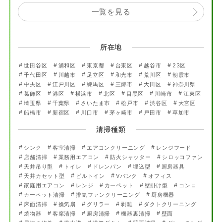
一覧を見る
所在地
世田谷区
浦和区
東京都
台東区
越谷市
23区
千代田区
川越市
足立区
和光市
荒川区
朝霞市
中央区
江戸川区
練馬区
三郷市
大田区
神奈川県
葛飾区
港区
横浜市
北区
目黒区
川崎市
江東区
埼玉県
千葉県
さいたま市
松戸市
渋谷区
大宮区
船橋市
新宿区
川口市
茅ヶ崎市
戸田市
草加市
清掃種類
シンク
客室清掃
エアコンクリーニング
レンジフード
店舗清掃
業務用エアコン
防火シャッター
シロッコファン
天井吊り型
トイレ
ドレンパン
埋込型
厨房器具
天井カセット型
ビルトイン
Vバンク
オフィス
家庭用エアコン
レンジ
カーペット
壁掛け型
コンロ
カーペット清掃
排気ファンクリーニング
厨房機器
床面清掃
換気扇
グリラー
剥離
ダクトクリーニング
焼物器
客席清掃
厨房清掃
機器裏清掃
壁面