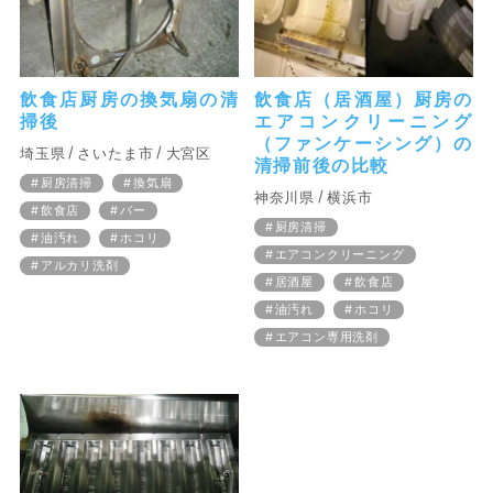
飲食店厨房の換気扇の清
飲食店（居酒屋）厨房の
掃後
エアコンクリーニング
（ファンケーシング）の
埼玉県
さいたま市
大宮区
清掃前後の比較
厨房清掃
換気扇
神奈川県
横浜市
飲食店
バー
厨房清掃
油汚れ
ホコリ
エアコンクリーニング
アルカリ洗剤
居酒屋
飲食店
油汚れ
ホコリ
エアコン専用洗剤