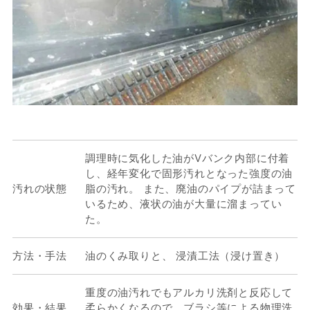
調理時に気化した油がVバンク内部に付着
し、経年変化で固形汚れとなった強度の油
汚れの状態
脂の汚れ。 また、廃油のパイプが詰まって
いるため、液状の油が大量に溜まってい
た。
方法・手法
油のくみ取りと、 浸漬工法（浸け置き）
重度の油汚れでもアルカリ洗剤と反応して
効果・結果
柔らかくなるので、ブラシ等による物理洗