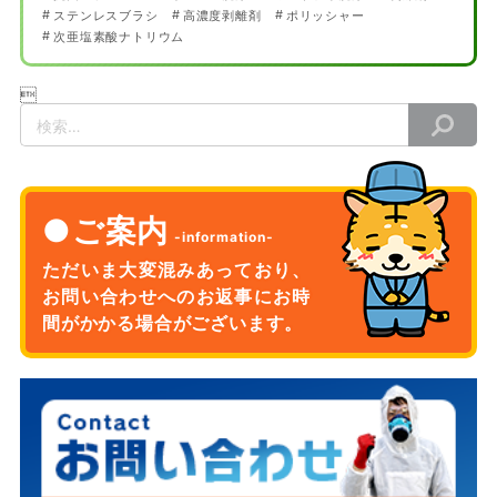
ステンレスブラシ
高濃度剥離剤
ポリッシャー
次亜塩素酸ナトリウム

検
索
ご案内
ただいま大変混みあっており、
お問い合わせへのお返事に
お時
間がかかる場合がございます。