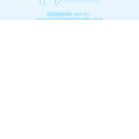
株式会社ACE（エース）
〒115-0045東京都北区赤羽2-47-8
ホーム
会社案内 / 概要
ACEの清掃メニュー
ACEの安さの理由
ACEの清掃施工実績・事例
安全＆エコ
Twitter割引キャンペーン
よくある質問