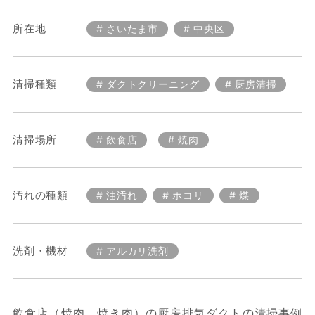
所在地
さいたま市
中央区
清掃種類
ダクトクリーニング
厨房清掃
清掃場所
飲食店
焼肉
汚れの種類
油汚れ
ホコリ
煤
洗剤・機材
アルカリ洗剤
飲食店（焼肉、焼き肉）の厨房排気ダクトの清掃事例