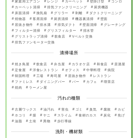
家庭用エアコン
レンジ
カーペット
壁掛け型
コンロ
カーペット清掃
排気ファンクリーニング
厨房機器
床面清掃
換気扇
グリラー
剥離
ダクトクリーニング
焼物器
客席清掃
厨房清掃
機器裏清掃
壁面
居抜き物件
排水溝
排気ダクト
壁面清掃
グレーチング
フィルター清掃
グリスフィルター
排水管
グリストラップ清掃
飲食店
Vベルト交換
排気ファンモーター交換
清掃場所
焼き鳥屋
飲食店
弁当屋
カラオケ店
和食店
居酒屋
定食屋
洋食レストラン
オフィス
中華料理
病院
韓国料理
工場
寿司屋
居抜き物件
レストラン
ファミレス
ダイニングバー
バー
カフェ
喫茶店
焼肉
ラーメン屋
汚れの種類
古層ワックス
油汚れ
害虫
ゴミ
臭気
腐敗
カビ
ホコリ
煤
ヤニ
スライム
食材のカス
炭化
焦げ
油脂
土埃
異物
歩行導線
洗剤・機材類