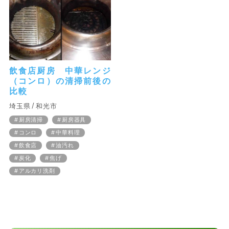
飲食店厨房 中華レンジ
（コンロ）の清掃前後の
比較
埼玉県
和光市
厨房清掃
厨房器具
コンロ
中華料理
飲食店
油汚れ
炭化
焦げ
アルカリ洗剤