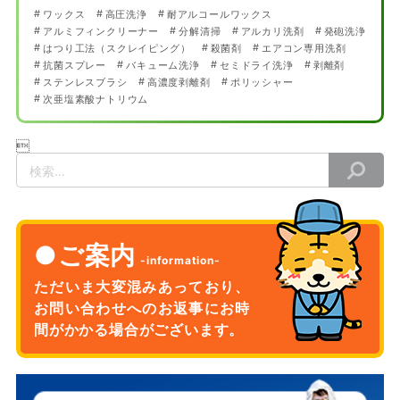
ワックス
高圧洗浄
耐アルコールワックス
アルミフィンクリーナー
分解清掃
アルカリ洗剤
発砲洗浄
はつり工法（スクレイピング）
殺菌剤
エアコン専用洗剤
抗菌スプレー
バキューム洗浄
セミドライ洗浄
剥離剤
ステンレスブラシ
高濃度剥離剤
ポリッシャー
次亜塩素酸ナトリウム

検
索
ご案内
ただいま大変混みあっており、
お問い合わせへのお返事に
お時
間がかかる場合がございます。