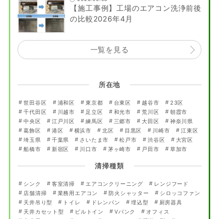
【施工事例】工場のエアコン洗浄前後
の比較2026年4月
一覧を見る
所在地
世田谷区
浦和区
東京都
台東区
越谷市
23区
千代田区
川越市
足立区
和光市
荒川区
朝霞市
中央区
江戸川区
練馬区
三郷市
大田区
神奈川県
葛飾区
港区
横浜市
北区
目黒区
川崎市
江東区
埼玉県
千葉県
さいたま市
松戸市
渋谷区
大宮区
船橋市
新宿区
川口市
茅ヶ崎市
戸田市
草加市
清掃種類
シンク
客室清掃
エアコンクリーニング
レンジフード
店舗清掃
業務用エアコン
防火シャッター
シロッコファン
天井吊り型
トイレ
ドレンパン
埋込型
厨房器具
天井カセット型
ビルトイン
Vバンク
オフィス