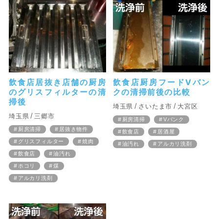
飲食店居抜き店舗の厨房
飲食店厨房フードVバン
のグリスフィルターの清
クの清掃前後の比較
掃後
埼玉県
さいたま市
大宮区
埼玉県
三郷市
厨房清掃
Vバンク
厨房清掃
居抜き物件
飲食店
居酒屋
グリスフィルター
焼肉
油汚れ
アルカリ洗剤
飲食店
油汚れ
ホコリ
煤
アルカリ洗剤