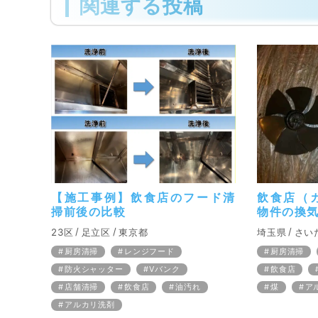
関連する投稿
【施工事例】飲食店のフード清
飲食店（
掃前後の比較
物件の換
23区
足立区
東京都
埼玉県
さい
厨房清掃
レンジフード
厨房清掃
防火シャッター
Vバンク
飲食店
店舗清掃
飲食店
油汚れ
煤
ア
アルカリ洗剤