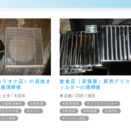
カラオケ店）の居抜き
飲食店（居酒屋）厨房グリス
気扇清掃後
ィルターの清掃後
たま市
大宮区
東京都
23区
港区
居抜き物件
換気扇
厨房清掃
グリスフィルター
カラオケ店
ホコリ
飲食店
居酒屋
油汚れ
ルカリ洗剤
アルカリ洗剤