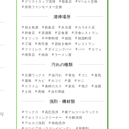
グリストラップ清掃
飲食店
Vベルト交換
排気ファンモーター交換
清掃場所
焼き鳥屋
飲食店
弁当屋
カラオケ店
和食店
居酒屋
定食屋
洋食レストラン
オフィス
中華料理
病院
韓国料理
工場
寿司屋
居抜き物件
レストラン
ファミレス
ダイニングバー
バー
カフェ
喫茶店
焼肉
ラーメン屋
汚れの種類
古層ワックス
油汚れ
害虫
ゴミ
臭気
腐敗
カビ
ホコリ
煤
ヤニ
スライム
食材のカス
炭化
焦げ
油脂
土埃
異物
歩行導線
洗剤・機材類
ワックス
高圧洗浄
耐アルコールワックス
り
アルミフィンクリーナー
分解清掃
アルカリ洗剤
発砲洗浄
はつり工法（スクレイピング）
殺菌剤