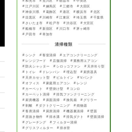
和光市
荒川区
朝霞市
中央区
江戸川区
練馬区
三郷市
大田区
神奈川県
葛飾区
港区
横浜市
北区
目黒区
川崎市
江東区
埼玉県
千葉県
さいたま市
松戸市
渋谷区
大宮区
船橋市
新宿区
川口市
茅ヶ崎市
戸田市
草加市
清掃種類
シンク
客室清掃
エアコンクリーニング
レンジフード
店舗清掃
業務用エアコン
防火シャッター
シロッコファン
天井吊り型
トイレ
ドレンパン
埋込型
厨房器具
天井カセット型
ビルトイン
Vバンク
オフィス
家庭用エアコン
レンジ
カーペット
壁掛け型
コンロ
カーペット清掃
排気ファンクリーニング
。
厨房機器
床面清掃
換気扇
グリラー
剥離
ダクトクリーニング
焼物器
客席清掃
厨房清掃
機器裏清掃
壁面
居抜き物件
排水溝
排気ダクト
壁面清掃
グレーチング
フィルター清掃
グリスフィルター
排水管