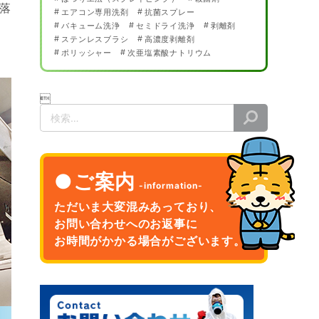
落
エアコン専用洗剤
抗菌スプレー
バキューム洗浄
セミドライ洗浄
剥離剤
ステンレスブラシ
高濃度剥離剤
ポリッシャー
次亜塩素酸ナトリウム

検
索
ご案内
ただいま大変混みあっており、
お問い合わせへのお返事に
お時間がかかる場合がございます。