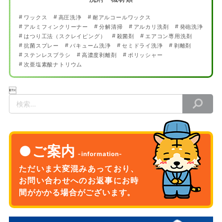
ワックス
高圧洗浄
耐アルコールワックス
アルミフィンクリーナー
分解清掃
アルカリ洗剤
発砲洗浄
はつり工法（スクレイピング）
殺菌剤
エアコン専用洗剤
抗菌スプレー
バキューム洗浄
セミドライ洗浄
剥離剤
ステンレスブラシ
高濃度剥離剤
ポリッシャー
次亜塩素酸ナトリウム

検
索
ご案内
ただいま大変混みあっており、
お問い合わせへのお返事に
お時
間がかかる場合がございます。