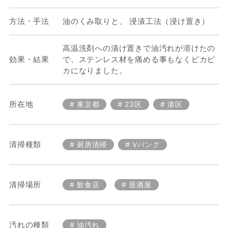
方法・手法
油のくみ取りと、 浸漬工法（浸け置き）
高温洗剤への漬け置きで油汚れが溶けたの
効果・結果
で、ステンレス材を痛める事もなくピカピ
カになりました。
所在地
東京都
23区
港区
清掃種類
厨房清掃
Vバンク
清掃場所
飲食店
居酒屋
汚れの種類
油汚れ