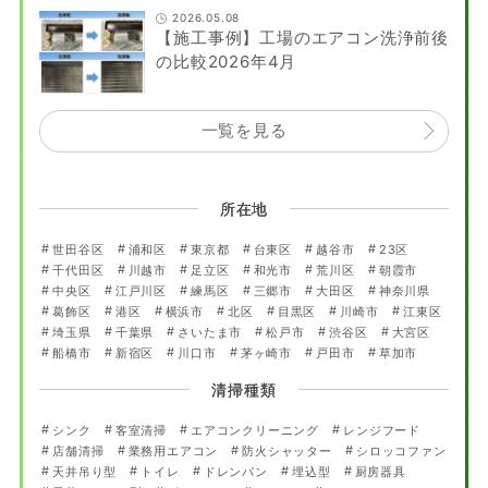
2026.05.08
【施工事例】工場のエアコン洗浄前後
の比較2026年4月
一覧を見る
所在地
世田谷区
浦和区
東京都
台東区
越谷市
23区
千代田区
川越市
足立区
和光市
荒川区
朝霞市
中央区
江戸川区
練馬区
三郷市
大田区
神奈川県
葛飾区
港区
横浜市
北区
目黒区
川崎市
江東区
埼玉県
千葉県
さいたま市
松戸市
渋谷区
大宮区
船橋市
新宿区
川口市
茅ヶ崎市
戸田市
草加市
清掃種類
シンク
客室清掃
エアコンクリーニング
レンジフード
店舗清掃
業務用エアコン
防火シャッター
シロッコファン
天井吊り型
トイレ
ドレンパン
埋込型
厨房器具