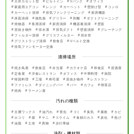
天井カセット型
ビルトイン
Vバンク
オフィス
家庭用エアコン
レンジ
カーペット
壁掛け型
コンロ
カーペット清掃
排気ファンクリーニング
厨房機器
床面清掃
換気扇
グリラー
剥離
ダクトクリーニング
焼物器
客席清掃
厨房清掃
機器裏清掃
壁面
居抜き物件
排水溝
排気ダクト
壁面清掃
グレーチング
フィルター清掃
グリスフィルター
排水管
グリストラップ清掃
飲食店
Vベルト交換
排気ファンモーター交換
清掃場所
焼き鳥屋
飲食店
弁当屋
カラオケ店
和食店
居酒屋
定食屋
洋食レストラン
オフィス
中華料理
病院
韓国料理
工場
寿司屋
居抜き物件
レストラン
ファミレス
ダイニングバー
バー
カフェ
喫茶店
焼肉
ラーメン屋
汚れの種類
古層ワックス
油汚れ
害虫
ゴミ
臭気
腐敗
カビ
ホコリ
煤
ヤニ
スライム
食材のカス
炭化
焦げ
油脂
土埃
異物
歩行導線
洗剤・機材類