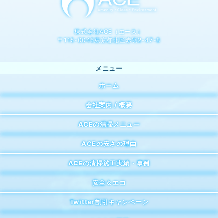
株式会社ACE（エース）
〒115-0045東京都北区赤羽2-47-8
ホーム
会社案内 / 概要
ACEの清掃メニュー
ACEの安さの理由
ACEの清掃施工実績・事例
安全＆エコ
Twitter割引キャンペーン