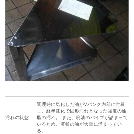
調理時に気化した油がVバンク内部に付着
し、経年変化で固形汚れとなった強度の油
汚れの状態
脂の汚れ。 また、廃油のパイプが詰まって
いるため、液状の油が大量に溜まってい
る。