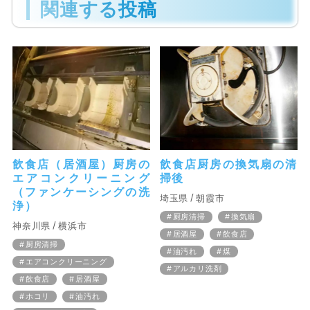
関連する投稿
飲食店（居酒屋）厨房の
飲食店厨房の換気扇の清
エアコンクリーニング
掃後
（ファンケーシングの洗
埼玉県
朝霞市
浄）
厨房清掃
換気扇
神奈川県
横浜市
居酒屋
飲食店
厨房清掃
油汚れ
煤
エアコンクリーニング
アルカリ洗剤
飲食店
居酒屋
ホコリ
油汚れ