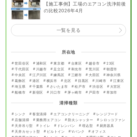
【施工事例】工場のエアコン洗浄前後
の比較2026年4月
一覧を見る
所在地
世田谷区
浦和区
東京都
台東区
越谷市
23区
千代田区
川越市
足立区
和光市
荒川区
朝霞市
中央区
江戸川区
練馬区
三郷市
大田区
神奈川県
葛飾区
港区
横浜市
北区
目黒区
川崎市
江東区
埼玉県
千葉県
さいたま市
松戸市
渋谷区
大宮区
船橋市
新宿区
川口市
茅ヶ崎市
戸田市
草加市
清掃種類
シンク
客室清掃
エアコンクリーニング
レンジフード
店舗清掃
業務用エアコン
防火シャッター
シロッコファン
天井吊り型
トイレ
ドレンパン
埋込型
厨房器具
天井カセット型
ビルトイン
Vバンク
オフィス