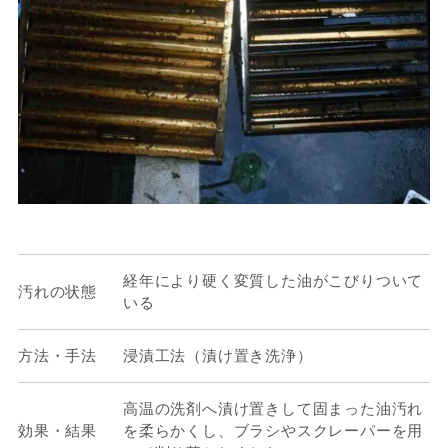
経年により硬く変質した油がこびりついて
汚れの状態
いる
方法・手法
浸漬工法（漬け置き洗浄）
高温の洗剤へ漬け置きして固まった油汚れ
効果・結果
を柔らかくし、ブラシやスクレーパーを用