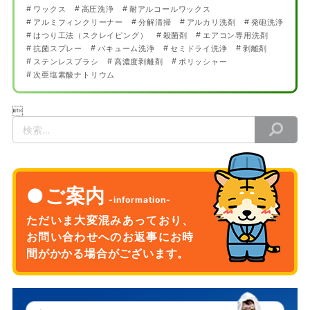
ワックス
高圧洗浄
耐アルコールワックス
アルミフィンクリーナー
分解清掃
アルカリ洗剤
発砲洗浄
はつり工法（スクレイピング）
殺菌剤
エアコン専用洗剤
抗菌スプレー
バキューム洗浄
セミドライ洗浄
剥離剤
ステンレスブラシ
高濃度剥離剤
ポリッシャー
次亜塩素酸ナトリウム

検
索
ご案内
ただいま大変混みあっており、
お問い合わせへのお返事に
お時
間がかかる場合がございます。