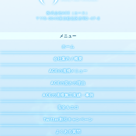
株式会社ACE（エース）
〒115-0045東京都北区赤羽2-47-8
ホーム
会社案内 / 概要
ACEの清掃メニュー
ACEの安さの理由
ACEの清掃施工実績・事例
安全＆エコ
Twitter割引キャンペーン
よくある質問