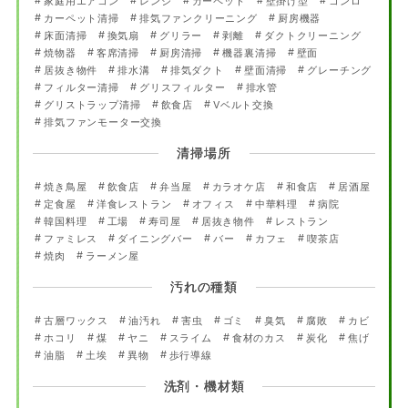
家庭用エアコン
レンジ
カーペット
壁掛け型
コンロ
カーペット清掃
排気ファンクリーニング
厨房機器
床面清掃
換気扇
グリラー
剥離
ダクトクリーニング
焼物器
客席清掃
厨房清掃
機器裏清掃
壁面
居抜き物件
排水溝
排気ダクト
壁面清掃
グレーチング
フィルター清掃
グリスフィルター
排水管
グリストラップ清掃
飲食店
Vベルト交換
排気ファンモーター交換
清掃場所
焼き鳥屋
飲食店
弁当屋
カラオケ店
和食店
居酒屋
定食屋
洋食レストラン
オフィス
中華料理
病院
韓国料理
工場
寿司屋
居抜き物件
レストラン
ファミレス
ダイニングバー
バー
カフェ
喫茶店
焼肉
ラーメン屋
汚れの種類
古層ワックス
油汚れ
害虫
ゴミ
臭気
腐敗
カビ
ホコリ
煤
ヤニ
スライム
食材のカス
炭化
焦げ
油脂
土埃
異物
歩行導線
洗剤・機材類