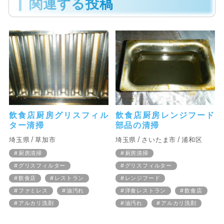
関連する投稿
飲食店厨房グリスフィル
飲食店厨房レンジフード
ター清掃
部品の清掃
埼玉県
草加市
埼玉県
さいたま市
浦和区
厨房清掃
厨房清掃
グリスフィルター
グリスフィルター
飲食店
レストラン
レンジフード
ファミレス
油汚れ
洋食レストラン
飲食店
アルカリ洗剤
油汚れ
アルカリ洗剤