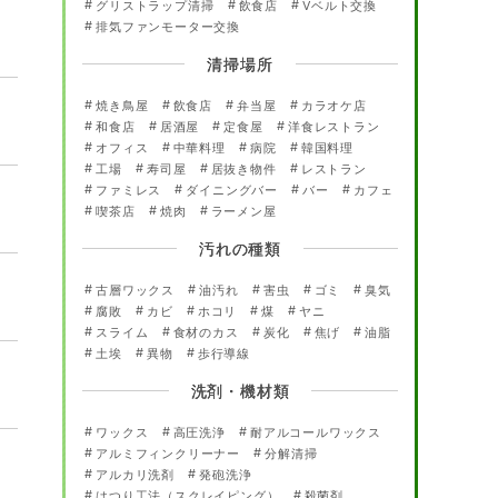
グリストラップ清掃
飲食店
Vベルト交換
排気ファンモーター交換
清掃場所
焼き鳥屋
飲食店
弁当屋
カラオケ店
和食店
居酒屋
定食屋
洋食レストラン
オフィス
中華料理
病院
韓国料理
工場
寿司屋
居抜き物件
レストラン
ファミレス
ダイニングバー
バー
カフェ
喫茶店
焼肉
ラーメン屋
汚れの種類
古層ワックス
油汚れ
害虫
ゴミ
臭気
腐敗
カビ
ホコリ
煤
ヤニ
スライム
食材のカス
炭化
焦げ
油脂
土埃
異物
歩行導線
洗剤・機材類
ワックス
高圧洗浄
耐アルコールワックス
アルミフィンクリーナー
分解清掃
アルカリ洗剤
発砲洗浄
はつり工法（スクレイピング）
殺菌剤