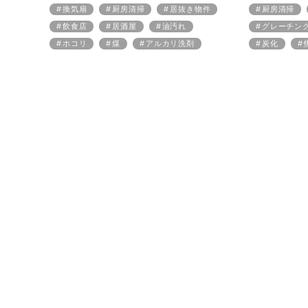
換気扇
厨房清掃
居抜き物件
厨房清掃
飲食店
居酒屋
油汚れ
グレーチン
ホコリ
煤
アルカリ洗剤
炭化