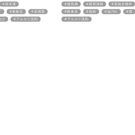
排水溝
換気扇
厨房清掃
居抜き物件
グ
飲食店
居酒屋
飲食店
焼肉
油汚れ
煤
焦げ
アルカリ洗剤
アルカリ洗剤