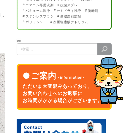
エアコン専用洗剤
抗菌スプレー
バキューム洗浄
セミドライ洗浄
剥離剤
し
ステンレスブラシ
高濃度剥離剤
ポリッシャー
次亜塩素酸ナトリウム

検
索
ご案内
ただいま大変混みあっており、
お問い合わせへのお返事に
お時間がかかる場合がございます。