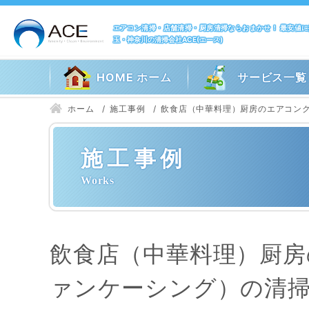
エアコン清掃・店舗清掃・厨房清掃ならおまかせ！ 最安値
玉・神奈川の清掃会社ACE(エース)
HOME ホーム
サービス一覧
ホーム
施工事例
飲食店（中華料理）厨房のエアコン
施工事例
飲食店（中華料理）厨
ァンケーシング）の清