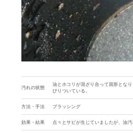
油とホコリが混ざり合って固形となり
汚れの状態
びりついている。
方法・手法
ブラッシング
効果・結果
点々とサビが生じていましたが、油汚