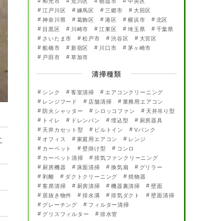
和光市
荒川区
朝霞市
中央区
江戸川区
練馬区
三郷市
大田区
神奈川県
葛飾区
港区
横浜市
北区
目黒区
川崎市
江東区
埼玉県
千葉県
さいたま市
松戸市
渋谷区
大宮区
船橋市
新宿区
川口市
茅ヶ崎市
戸田市
草加市
清掃種類
シンク
客室清掃
エアコンクリーニング
レンジフード
店舗清掃
業務用エアコン
防火シャッター
シロッコファン
天井吊り型
トイレ
ドレンパン
埋込型
厨房器具
天井カセット型
ビルトイン
Vバンク
こ
オフィス
家庭用エアコン
レンジ
カーペット
壁掛け型
コンロ
カーペット清掃
排気ファンクリーニング
厨房機器
床面清掃
換気扇
グリラー
剥離
ダクトクリーニング
焼物器
客席清掃
厨房清掃
機器裏清掃
壁面
居抜き物件
排水溝
排気ダクト
壁面清掃
グレーチング
フィルター清掃
グリスフィルター
排水管